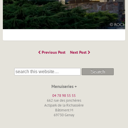
Previous Post
Next Post
Search
Menuiseries +
04 78 98 55 55
662 rue des jonchères
Actipark de la Richassière
Bâtiment M
69730 Genay