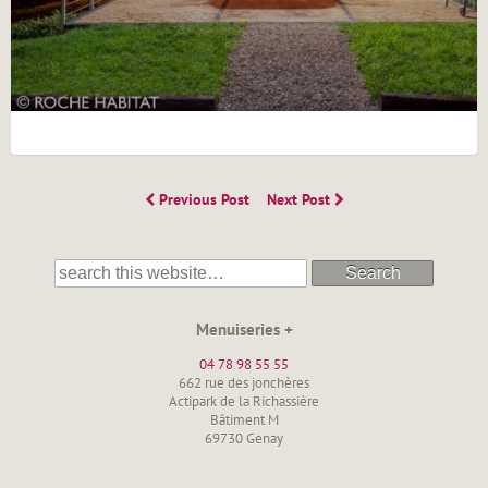
Previous Post
Next Post
Search
Menuiseries +
04 78 98 55 55
662 rue des jonchères
Actipark de la Richassière
Bâtiment M
69730 Genay