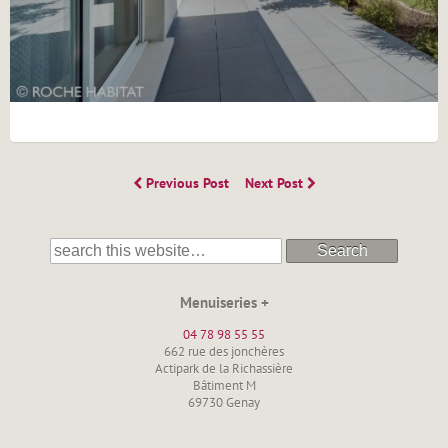
Previous Post
Next Post
Search
Menuiseries +
04 78 98 55 55
662 rue des jonchères
Actipark de la Richassière
Bâtiment M
69730 Genay