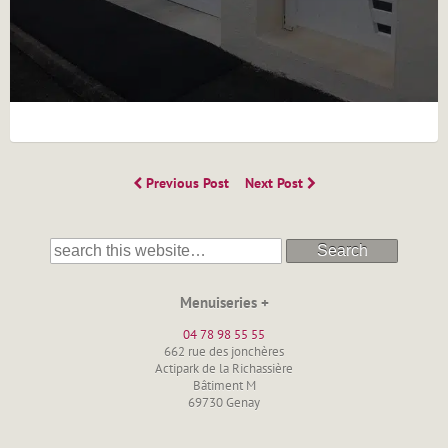
Previous Post
Next Post
Search
Menuiseries +
04 78 98 55 55
662 rue des jonchères
Actipark de la Richassière
Bâtiment M
69730 Genay