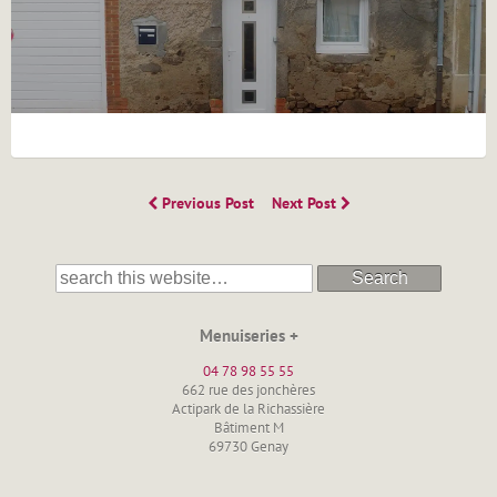
Previous Post
Next Post
Search
Menuiseries +
04 78 98 55 55
662 rue des jonchères
Actipark de la Richassière
Bâtiment M
69730 Genay