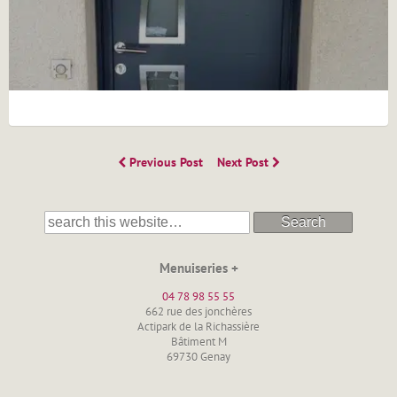
Previous Post
Next Post
Search
Menuiseries +
04 78 98 55 55
662 rue des jonchères
Actipark de la Richassière
Bâtiment M
69730 Genay