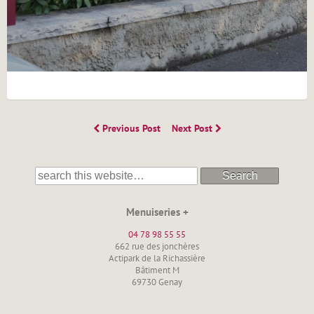
Previous Post
Next Post
Search
Menuiseries +
04 78 98 55 55
662 rue des jonchères
Actipark de la Richassière
Bâtiment M
69730 Genay